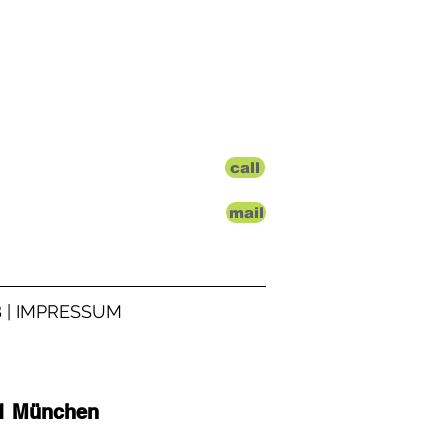
call
mail
 | IMPRESSUM
41 München