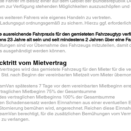
igte Fahrer im Besitz einer auf dem Gebiet der Bundesrepublik 
le ihm zur Verfügung stehenden Möglichkeiten auszuschöpfen un
es weiteren Fahrers wie eigenes Handeln zu vertreten.
tet, Ladungsgut ordnungsgemäß zu sichern. Hierzu ggf. erforderli
e ausreichende Fahrpraxis für den gemieteten Fahrzeugtyp verf
ns 23 Jahre alt sein und seit mindestens 2 Jahren über eine Fa
itungen sind vor Übernahme des Fahrzeugs mitzuteilen, damit 
s ausgehändigt werden können.
ktritt vom Mietvertrag
ertrages wird das gemietete Fahrzeug für den Mieter für die ver
1 Std. nach Beginn der vereinbarten Mietzeit vom Mieter übern
amVan spätestens 7 Tage vor dem vereinbarten Mietbeginn errei
vertraglichen Mietbeginn 75% der Gesamtsumme
r des vertraglichen Mietbeginns 100% der Gesamtsumme
en Schadensersatz werden Einnahmen aus einer eventuellen E
r Stornierung bemühen wird, angerechnet. Reichen diese Einn
TeamVan berechtigt, für die zusätzlichen Bemühungen vom Ver
s zu verlangen.