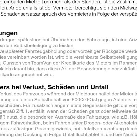
reinbarten Mietzeit um mehr als drei Stunden, ist die Zustimmu
olen. Anderenfalls ist der Vermieter berechtigt, sich den Mietw
er Schadensersatzanspruch des Vermieters in Folge der verspät
ungen
ertrages, spätestens bei Übernahme des Fahrzeugs, ist eine A
barten Selbstbeteiligung zu leisten.
verspäteter Fahrzeugabholung oder vorzeitiger Rückgabe werd
es vereinbart worden ist, wird die vereinbarte Selbstbeteiligu
u Gunsten von TeamVan der Kreditkarte des Mieters im Rahmen
cklich darauf hin, dass diese Art der Reservierung einer zukünf
tkarte angerechnet wird.
ers bei Verlust, Schäden und Unfall
erlust des Fahrzeugs während der Mietdauer haftet der Mieter j
ung auf einen Selbstbehalt von 500€/ 0€ ist gegen Aufpreis mö
sschäden. Für zusätzlich angemietete Gegenstände gilt die vo
emäß ZIff. 1. entfällt, wenn der Schaden ganz oder teilweise da
äß nutzt, die besonderen Ausmaße des Fahrzeugs, wie z.B. Höh
ässigem Fahrverhalten, beim Fahren unter Drogen- oder Alkohol
 des zulässigen Gesamtgewichts, bei Unfallverursachung durch 
herung die Deckung in Folge Unfallflucht ablehnt und bei Nich