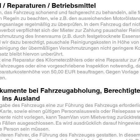
/ Reparaturen / Betriebsmittel
sich, das Fahrzeug schonend und fachgerecht zu behandeln, alle
n Regeln zu beachten, wie z.B. den ausreichenden Motorölstand
ungsanlage regelmäßig zu überprüfen. In dem Fahrzeug darf nich
erbot verpflichtet sich der Mieter zur Zahlung pauschaler Re
hmutzung des Innenraums (z.B. durch festgetrocknete Essensres
ind wir dazu berechtigt, pauschale Reinigungskosten in Höhe v
Reinigung der übermäßigen Verschmutzungen nicht geringere Kos
tz bleibt hiervon unberührt.
t eine Reparatur des Kilometerzählers oder eine Reparatur zur 
Fahrzeuges oder eine vorgeschriebene Inspektion notwendig, dar
eparaturkostenhöhe von 50,00 EUR beauftragen. Gegen Vorlage 
en.
kumente bei Fahrzeugabholung, Berechtigte 
 ins Ausland
gabe des Fahrzeugs eine zur Führung des Fahrzeugs erforderlich
-Karte, sowie einen gültigen Personalausweis oder Reisepass 
nte nicht vorlegen, kann TeamVan vom Mietvertrag zurücktret
en Fällen ausgeschlossen. Es wird ausdrücklich darauf hingewie
be Person sein müssen.
iteren Fahrer, die Führung des Fahrzeuges gestatten. In diesem 