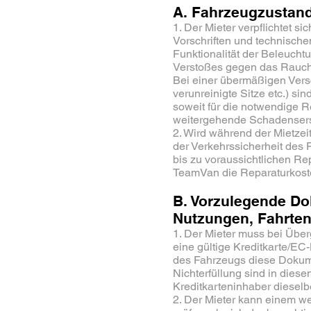
A. Fahrzeugzustand 
1. Der Mieter verpflichtet 
Vorschriften und technische
Funktionalität der Beleucht
Verstoßes gegen das Rauchv
Bei einer übermäßigen Versc
verunreinigte Sitze etc.) s
soweit für die notwendige 
weitergehende Schadensersa
2. Wird während der Mietzei
der Verkehrssicherheit des 
bis zu voraussichtlichen R
TeamVan die Reparaturkost
B. Vorzulegende Do
Nutzungen, Fahrten
1. Der Mieter muss bei Über
eine gültige Kreditkarte/EC
des Fahrzeugs diese Dokume
Nichterfüllung sind in dies
Kreditkarteninhaber diesel
2. Der Mieter kann einem we