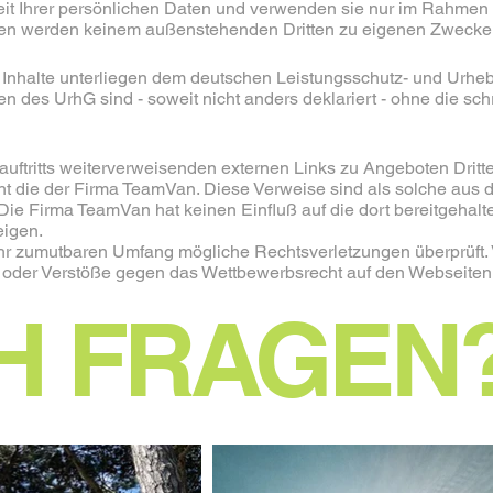
keit Ihrer persönlichen Daten und verwenden sie nur im Rahme
en werden keinem außenstehenden Dritten zu eigenen Zwecken
Inhalte unterliegen dem deutschen Leistungsschutz- und Urhebe
 des UrhG sind - soweit nicht anders deklariert - ohne die sch
tritts weiterverweisenden externen Links zu Angeboten Dritter
icht die der Firma TeamVan. Diese Verweise sind als solche a
ie Firma TeamVan hat keinen Einfluß auf die dort bereitgehalt
eigen.
hr zumutbaren Umfang mögliche Rechtsverletzungen überprüft. 
 oder Verstöße gegen das Wettbewerbsrecht auf den Webseiten d
H FRAGEN