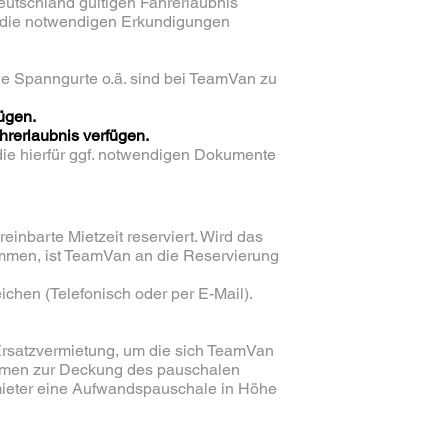
Deutschland gültigen Fahrerlaubnis
d die notwendigen Erkundigungen
che Spanngurte o.ä. sind bei TeamVan zu
ügen.
hrerlaubnis verfügen.
die hierfür ggf. notwendigen Dokumente
einbarte Mietzeit reserviert. Wird das
ommen, ist TeamVan an die Reservierung
chen (Telefonisch oder per E-Mail).
rsatzvermietung, um die sich TeamVan
ahmen zur Deckung des pauschalen
mieter eine Aufwandspauschale in Höhe