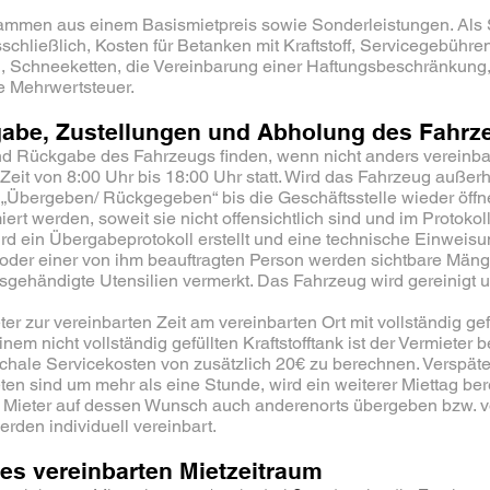
usammen aus einem Basismietpreis sowie Sonderleistungen. Als 
schließlich, Kosten für Betanken mit Kraftstoff, Servicegebühre
n, Schneeketten, die Vereinbarung einer Haftungsbeschränkung
e Mehrwertsteuer.
gabe, Zustellungen und Abholung des Fahrz
d Rückgabe des Fahrzeugs finden, wenn nicht anders vereinbar
 Zeit von 8:00 Uhr bis 18:00 Uhr statt. Wird das Fahrzeug außer
ht „Übergeben/ Rückgegeben“ bis die Geschäftsstelle wieder öf
rt werden, soweit sie nicht offensichtlich sind und im Protokoll
d ein Übergabeprotokoll erstellt und eine technische Einwei
der einer von ihm beauftragten Person werden sichtbare Mäng
gehändigte Utensilien vermerkt. Das Fahrzeug wird gereinigt u
er zur vereinbarten Zeit am vereinbarten Ort mit vollständig ge
nem nicht vollständig gefüllten Kraftstofftank ist der Vermieter 
schale Servicekosten von zusätzlich 20€ zu berechnen. Verspät
ten sind um mehr als eine Stunde, wird ein weiterer Miettag be
 Mieter auf dessen Wunsch auch anderenorts übergeben bzw. 
erden individuell vereinbart.
des vereinbarten Mietzeitraum