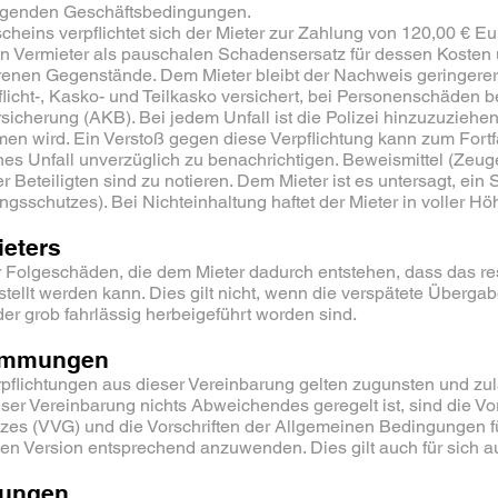
liegenden Geschäftsbedingungen.
cheins verpflichtet sich der Mieter zur Zahlung von 120,00 € Eu
n Vermieter als pauschalen Schadensersatz für dessen Kosten
renen Gegenstände. Dem Mieter bleibt der Nachweis geringerer
licht-, Kasko- und Teilkasko versichert, bei Personenschäden be
sicherung (AKB). Bei jedem Unfall ist die Polizei hinzuzuziehe
men wird. Ein Verstoß gegen diese Verpflichtung kann zum Fortf
eines Unfall unverzüglich zu benachrichtigen. Beweismittel (Zeug
Beteiligten sind zu notieren. Dem Mieter ist es untersagt, ei
gsschutzes). Bei Nichteinhaltung haftet der Mieter in voller H
ieters
ür Folgeschäden, die dem Mieter dadurch entstehen, dass das res
stellt werden kann. Dies gilt nicht, wenn die verspätete Überga
der grob fahrlässig herbeigeführt worden sind.
timmungen
pflichtungen aus dieser Vereinbarung gelten zugunsten und zul
eser Vereinbarung nichts Abweichendes geregelt ist, sind die Vo
zes (VVG) und die Vorschriften der Allgemeinen Bedingungen fü
ellen Version entsprechend anzuwenden. Dies gilt auch für sich
mungen