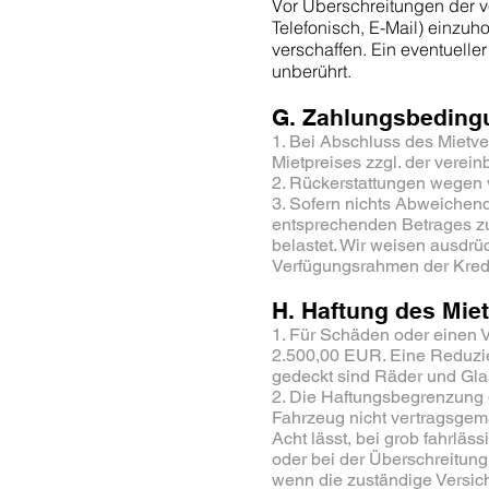
Vor Überschreitungen der ve
Telefonisch, E-Mail) einzuh
verschaffen. Ein eventuell
unberührt.
G. Zahlungsbeding
1. Bei Abschluss des Mietv
Mietpreises zzgl. der verein
2. Rückerstattungen wegen 
3. Sofern nichts Abweichend
entsprechenden Betrages z
belastet. Wir weisen ausdrü
Verfügungsrahmen der Kredi
H. Haftung des Miet
1. Für Schäden oder einen V
2.500,00 EUR. Eine Reduzier
gedeckt sind Räder und Gla
2. Die Haftungsbegrenzung g
Fahrzeug nicht vertragsgem
Acht lässt, bei grob fahrl
oder bei der Überschreitung
wenn die zuständige Versic